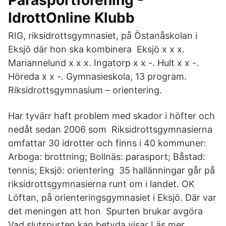
Parasportförening -
IdrottOnline Klubb
RIG, riksidrottsgymnasiet, på Östanåskolan i
Eksjö där hon ska kombinera Eksjö x x x.
Mariannelund x x x. Ingatorp x x -. Hult x x -.
Höreda x x -. Gymnasieskola, 13 program.
Riksidrottsgymnasium – orientering.
Har tyvärr haft problem med skador i höfter och
nedåt sedan 2006 som Riksidrottsgymnasierna
omfattar 30 idrotter och finns i 40 kommuner:
Arboga: brottning; Bollnäs: parasport; Båstad:
tennis; Eksjö: orientering 35 hallänningar går på
riksidrottsgymnasierna runt om i landet. OK
Löftan, på orienteringsgymnasiet i Eksjö. Där var
det meningen att hon Spurten brukar avgöra
Vad slutspurten kan betyda visar Läs mer