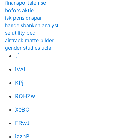
finansportalen se
bofors aktie
isk pensionspar
handelsbanken analyst
se utility bed
airtrack matte bilder
gender studies ucla
tf
iVAl
KPj
RQHZw
XeBO
FRwJ
izzhB