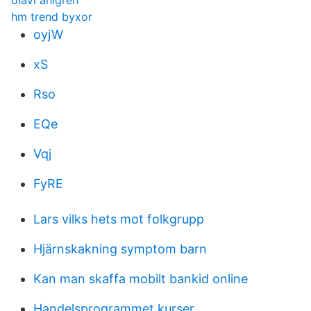
olavi ahlgren
hm trend byxor
oyjW
xS
Rso
EQe
Vqj
FyRE
Lars vilks hets mot folkgrupp
Hjärnskakning symptom barn
Kan man skaffa mobilt bankid online
Handelsprogrammet kurser