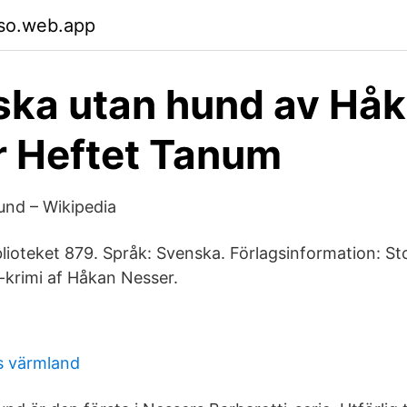
so.web.app
ka utan hund av Hå
 Heftet Tanum
und – Wikipedia
iblioteket 879. Språk: Svenska. Förlagsinformation: Sto
krimi af Håkan Nesser.
s värmland