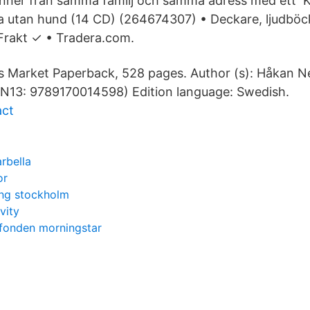
inner från samma familj och samma adress med ett 
 utan hund (14 CD) (264674307) • Deckare, ljudböck
Frakt ✓ • Tradera.com.
 Market Paperback, 528 pages. Author (s): Håkan Ne
N13: 9789170014598) Edition language: Swedish.
act
rbella
or
ing stockholm
ivity
etfonden morningstar