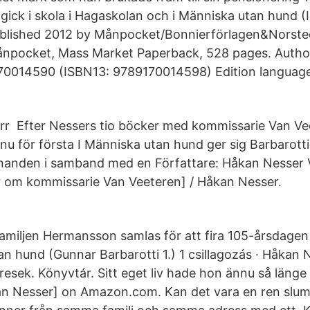
gick i skola i Hagaskolan och i Människa utan hund (
Published 2012 by Månpocket/Bonnierförlagen&Norste
ånpocket, Mass Market Paperback, 528 pages. Author
70014590 (ISBN13: 9789170014598) Edition language:
err Efter Nessers tio böcker med kommissarie Van V
 nu för första I Människa utan hund ger sig Barbarotti
nanden i samband med en Författare: Håkan Nesser 
r om kommissarie Van Veeteren] / Håkan Nesser.
miljen Hermansson samlas för att fira 105-årsdagen
tan hund (Gunnar Barbarotti 1.) 1 csillagozás · Håkan
resek. Könyvtár. Sitt eget liv hade hon ännu så läng
n Nesser] on Amazon.com. Kan det vara en ren slum