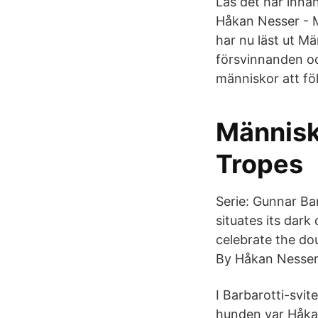
Läs det här innan
Håkan Nesser - M
har nu läst ut M
försvinnanden oc
människor att föl
Människ
Tropes
Serie: Gunnar Ba
situates its dark
celebrate the do
By Håkan Nesser 
I Barbarotti-svi
hunden var Håkan 