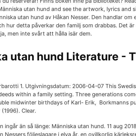
 du reserverar! Finns boken inne på biblioteket? Rea
änniska utan hund and see the artwork, lyrics and sim
änniska utan hund av Håkan Nesser. Den handlar om e
h hur detta påverkar den familj som drabbas. Det ä
ja, men inte svårt att hålla isär dem.
a utan hund Literature - 
rbarotti 1. Utgivningsdatum: 2006-04-07 This Swedis
 deeds within a family setting. Three generations co
uble midwinter birthdays of Karl- Erik, Borkmanns pu
(1996). Clear.
ten ingår än så länge: Människa utan hund. 11 aug 201
Nessers följeslagare i elva år, en ovillkorlig kärleks