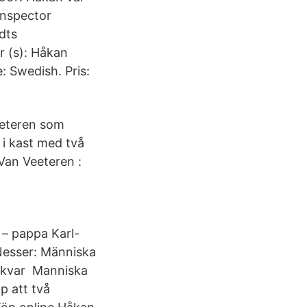
Inspector
dts
 (s): Håkan
 Swedish. Pris:
eeteren som
 i kast med två
Van Veeteren :
 – pappa Karl-
 Nesser: Människa
e kvar Manniska
p att två