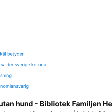
käl betyder
salder sverige korona
ysning
onomiansvarig
tan hund - Bibliotek Familjen H