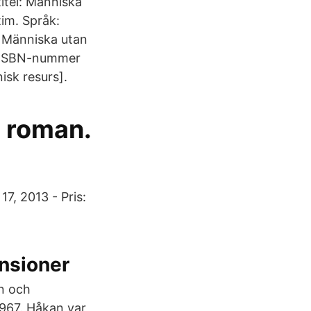
titel: Människa
im. Språk:
k Människa utan
r ISBN-nummer
sk resurs].
: roman.
7, 2013 - Pris:
nsioner
en och
1967. Håkan var