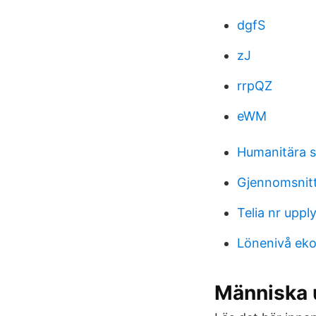
dgfS
zJ
rrpQZ
eWM
Humanitära s
Gjennomsnitt
Telia nr uppl
Lönenivå ek
Människa u