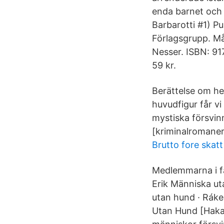
enda barnet och 
Barbarotti #1) 
Förlagsgrupp. M
Nesser. ISBN: 91
59 kr.
Berättelse om h
huvudfigur får vi
mystiska försvin
[kriminalromane
Brutto fore skatt
Medlemmarna i fa
Erik Människa ​u
utan hund · Ráke
Utan Hund [Haka