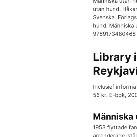
Människa utan hun
utan hund, Håkan
Svenska. Förlags
hund. Människa 
9789173480468 oc
Library
Reykjaví
Inclusief informa
56 kr. E-bok, 20
Människa 
1953 flyttade fa
arrenderade istä