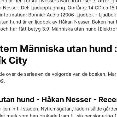
d är den första i Nessers Barbarotti-serie. Utförlig 
 Nesser; Del: Ljudupptagning. Omfång: 14 CD ca 15 t
information: Bonnier Audio (2006 Ljudbok - Ljudbo
utan hund är en ljudbok av Håkan Nesser. Boken ha
h har fått betyg 3.9 Människa utan hund [Elektroni
 item Människa utan hund 
k City
tie over de series en de volgorde van de boeken. Mar 1
09.
utan hund - Håkan Nesser - Rece
miljen in till staden, Nyhemsgatan, fadern sålde gård
llet mark som han brukade fram till sin pensionering 