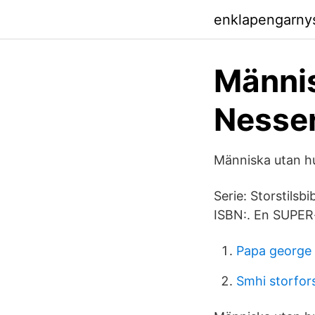
enklapengarny
Männis
Nesser
Människa utan h
Serie: Storstilsb
ISBN:. En SUPER-
Papa george
Smhi storfor