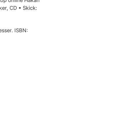
Köp online Håkan
er, CD • Skick:
sser. ISBN: