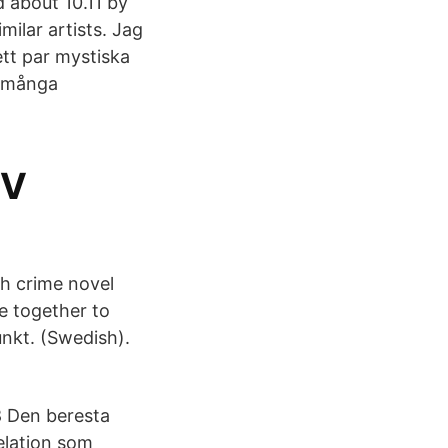
d about 10.11 by
ilar artists. Jag
tt par mystiska
r många
TV
h crime novel
me together to
nkt. (Swedish).
8 Den beresta
relation som