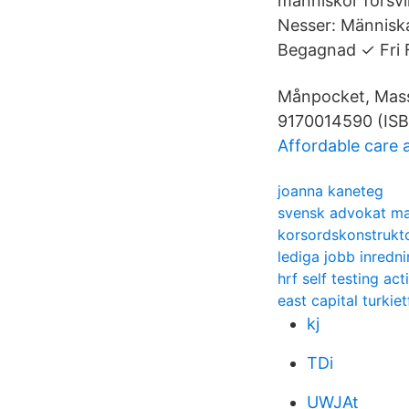
människor försv
Nesser: Människa
Begagnad ✓ Fri 
Månpocket, Mass
9170014590 (ISB
Affordable care 
joanna kaneteg
svensk advokat ma
korsordskonstrukt
lediga jobb inredn
hrf self testing act
east capital turki
kj
TDi
UWJAt