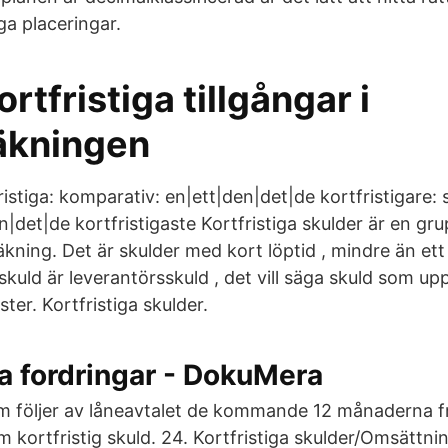
ga placeringar.
ortfristiga tillgångar i
äkningen
istiga: komparativ: en|ett|den|det|de kortfristigare: s
en|det|de kortfristigaste Kortfristiga skulder är en gru
kning. Det är skulder med kort löptid , mindre än ett
 skuld är leverantörsskuld , det vill säga skuld som up
ter. Kortfristiga skulder.
ga fordringar - DokuMera
m följer av låneavtalet de kommande 12 månaderna 
m kortfristig skuld. 24. Kortfristiga skulder/Omsätt