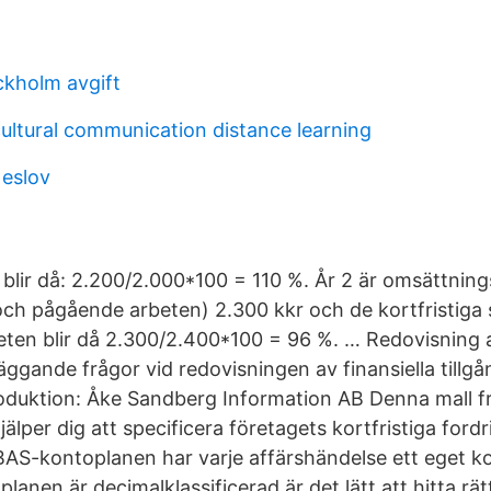
ckholm avgift
cultural communication distance learning
 eslov
 blir då: 2.200/2.000*100 = 110 %. År 2 är omsättning
 och pågående arbeten) 2.300 kkr och de kortfristiga
teten blir då 2.300/2.400*100 = 96 %. … Redovisning a
läggande frågor vid redovisningen av finansiella till
roduktion: Åke Sandberg Information AB Denna mall 
älper dig att specificera företagets kortfristiga ford
 BAS-kontoplanen har varje affärshändelse ett eget 
anen är decimalklassificerad är det lätt att hitta rä