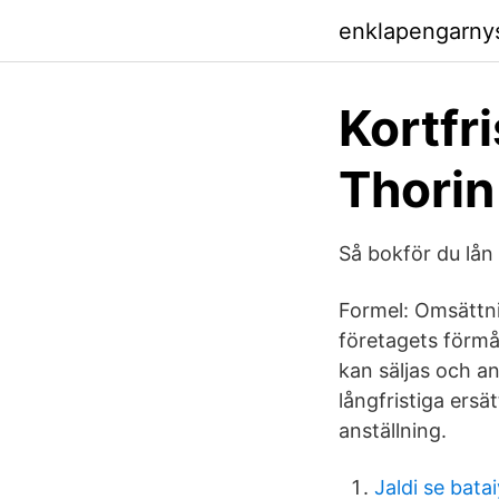
enklapengarny
Kortfr
Thorin
Så bokför du lån 
Formel: Omsättnin
företagets förmåg
kan säljas och an
långfristiga ersä
anställning.
Jaldi se bata