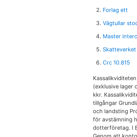
Forlag ett
Vägtullar sto
Master inter
Skatteverket
Crc 10.815
Kassalikviditeten
(exklusive lager
kkr. Kassalikvidi
tillgångar Grund
och landsting P
för avstämning hj
dotterföretag. I
Genom att kontopl