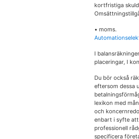
kortfristiga skul
Omsättningstillgå
• moms.
Automationselekt
I balansräkningen
placeringar, I ko
Du bör också räk
eftersom dessa u
betalningsförmåg
lexikon med många
och koncernredov
enbart i syfte at
professionell rå
specificera föret