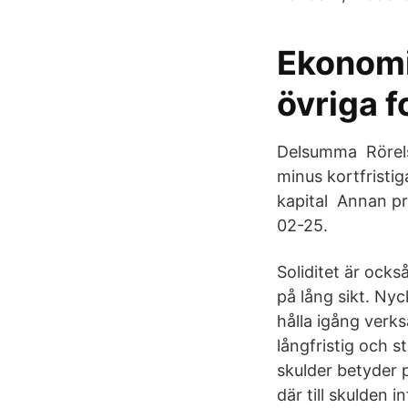
Ekonomi
övriga f
Delsumma Rörelse
minus kortfristi
kapital Annan pro
02-25.
Soliditet är ock
på lång sikt. Nyc
hålla igång verks
långfristig och s
skulder betyder 
där till skulden i