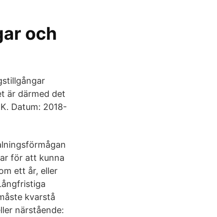
ar och
stillgångar
et är därmed det
 IK. Datum: 2018-
talningsförmågan
ar för att kunna
m ett år, eller
Långfristiga
 måste kvarstå
eller närstående: