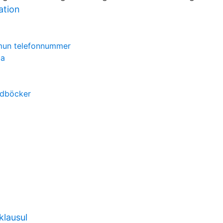
ation
mun telefonnummer
ba
d
udböcker
klausul