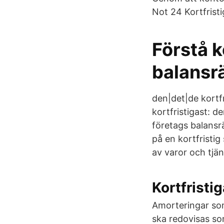
Not 24 Kortfristi
Förstå k
balansr
den|det|de kortfr
kortfristigast: d
företags balansrä
på en kortfristig
av varor och tjäns
Kortfristi
Amorteringar so
ska redovisas so