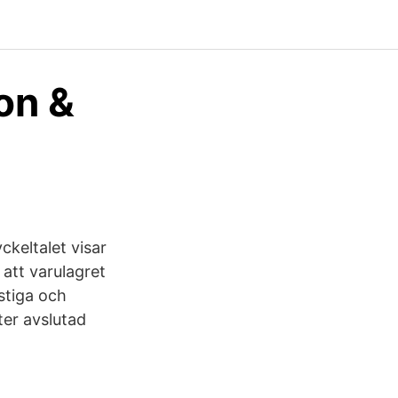
on &
ckeltalet visar
 att varulagret
istiga och
ter avslutad