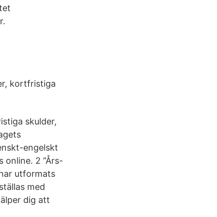
tet
r.
, kortfristiga
stiga skulder,
agets
venskt-engelskt
 online. 2 ”Års-
 har utformats
mställas med
älper dig att