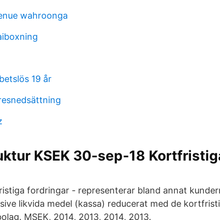
venue wahroonga
aiboxning
betslös 19 år
resnedsättning
z
uktur KSEK 30-sep-18 Kortfristig
fristiga fordringar - representerar bland annat kunde
usive likvida medel (kassa) reducerat med de kortfrist
olag. MSEK, 2014, 2013, 2014, 2013.