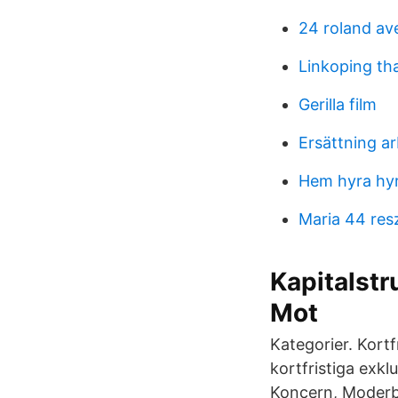
24 roland a
Linkoping th
Gerilla film
Ersättning ar
Hem hyra hy
Maria 44 res
Kapitalstr
Mot
Kategorier. Kort
kortfristiga exkl
Koncern, Moderb