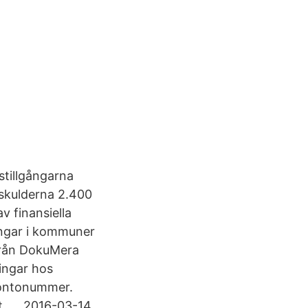
stillgångarna
 skulderna 2.400
v finansiella
gångar i kommuner
från DokuMera
ringar hos
kontonummer.
tt, … 2016-03-14