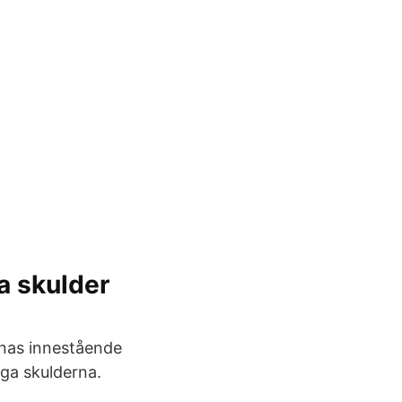
a skulder
rnas innestående
iga skulderna.