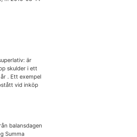
uperlativ: är
pp skulder i ett
 år . Ett exempel
pstått vid inköp
från balansdagen
ning Summa