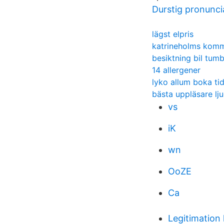
Durstig pronunci
lägst elpris
katrineholms kom
besiktning bil tum
14 allergener
lyko allum boka ti
bästa uppläsare lj
vs
iK
wn
OoZE
Ca
Legitimation 