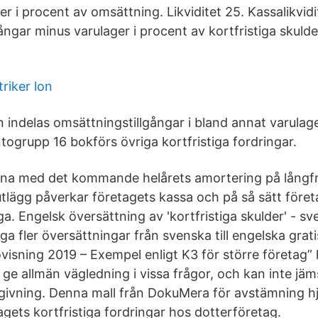
der i procent av omsättning. Likviditet 25. Kassalikvidi
ngar minus varulager i procent av kortfristiga skulde
riker lon
 indelas omsättningstillgångar i bland annat varulager
ntogrupp 16 bokförs övriga kortfristiga fordringar.
na med det kommande helårets amortering på långfri
tlägg påverkar företagets kassa och på så sätt föret
a. Engelsk översättning av 'kortfristiga skulder' - s
 fler översättningar från svenska till engelska gratis
isning 2019 – Exempel enligt K3 för större företag”
t ge allmän vägledning i vissa frågor, och kan inte jä
dgivning. Denna mall från DokuMera för avstämning hj
agets kortfristiga fordringar hos dotterföretag.