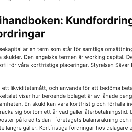
handboken: Kundfordring
ordringar
kapital är en term som står för samtliga omsättning
ga skulder. Den engelska termen är working capital. D
fil för våra kortfristiga placeringar. Styrelsen Sävar
så ett likviditetsmått, och används för att bedöma be
keltalet visar hur beroende bolaget är av lånade peng
amheten. En skuld kan vara kortfristig och förfalla ino
träcka sig bortom ett år vad gäller återbetalningstid. 
poster på kreditsidan i företagets balansräkning och
nte längre gäller. Kortfristiga fordringar hos delägare 