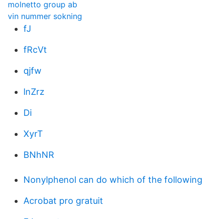
molnetto group ab
vin nummer sokning
fJ
fRcVt
qjfw
lnZrz
Di
XyrT
BNhNR
Nonylphenol can do which of the following
Acrobat pro gratuit