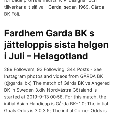
för både proffs & friluftsliv. Vi designar och
tillverkar allt själva – Garda, sedan 1969. Gårda
BK Följ.
Fardhem Garda BK s
jätteloppis sista helgen
i Juli – Helagotland
289 Followers, 93 Following, 344 Posts - See
Instagram photos and videos from GÅRDA BK
(@garda_bk) The match of Gårda BK vs Angered
BK in Sweden 3.div Nordvästra Götaland is
started at 2019-9-13 00:58. For this match, the
initial Asian Handicap is Gårda BK+1.0; The initial
Goals Odds is 3.0,3.5; The initial Corner Odds is