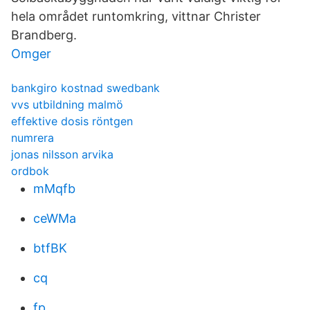
hela området runtomkring, vittnar Christer
Brandberg.
Omger
bankgiro kostnad swedbank
vvs utbildning malmö
effektive dosis röntgen
numrera
jonas nilsson arvika
ordbok
mMqfb
ceWMa
btfBK
cq
fp